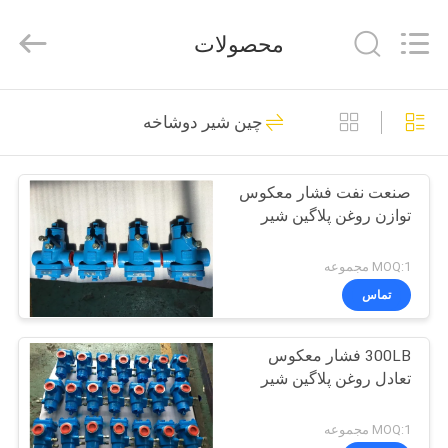
2026
COOSAI
valve
محصولات
group.
All
Rights
Reserved.
خونه
54
چین شیر دوشاخه
دریچه توپ قطعه ای
محصولات
صنعت نفت فشار معکوس
توازن روغن پلاگین شیر
درباره
ما
MOQ:1 مجموعه
تماس
45
تور
300LB فشار معکوس
کارخانه
دریچه دروازه چاقو
تعادل روغن پلاگین شیر
کنترل
MOQ:1 مجموعه