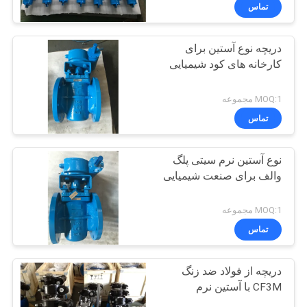
کیفیت
تماس
دریچه نوع آستین برای
با
37
کارخانه های کود شیمیایی
ما
شیر توپی Trunnion
تماس
MOQ:1 مجموعه
بگیرید
تماس
نوع آستین نرم سیتی پلگ
اخبار
والف برای صنعت شیمیایی
34
درخواست
MOQ:1 مجموعه
نقل
تماس
شیر توپی شناور
قول
دریچه از فولاد ضد زنگ
CF3M با آستین نرم
نقشه