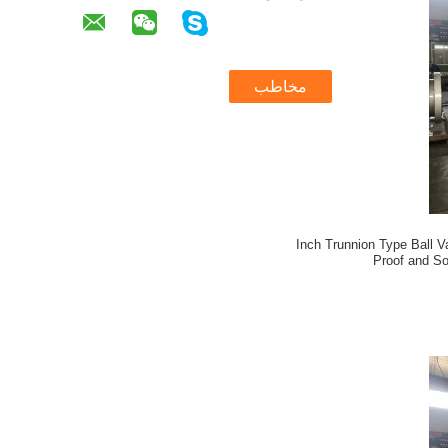
مخاطب
16 Inch Trunnion Type Ball 
Proof and So