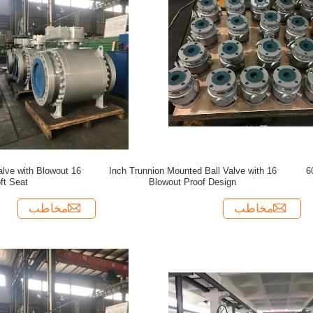
Valve with Blowout
16 Inch Trunnion Mounted Ball Valve with
600LB Trunnion Ball V
ft Seat
Blowout Proof Design
مخاطب
مخاطب