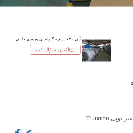
آپی ۶۷۰ دریچه گلوله ای ورودی جانبی
اکنون سؤال کنید
300LB Doubl
300LB Doubl
یر توپی Trunnion
300LB Doubl