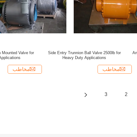
 Mounted Valve for
Side Entry Trunnion Ball Valve 2500lb for
An
Applications
Heavy Duty Applications
مخاطب
مخاطب
3
2