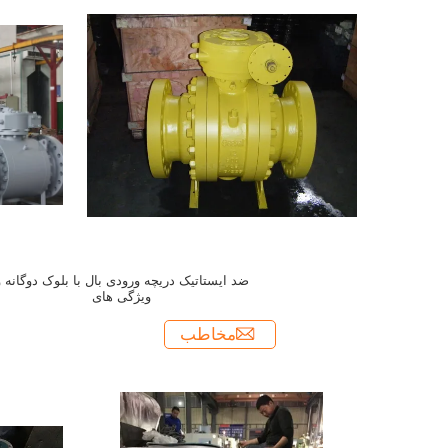
300LB Double Block و 300LB و 300LB و
300LB
ضد ایستاتیک دریچه ورودی بال با بلوک دوگانه و
ویژگی های
مخاطب