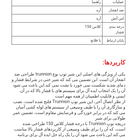
عملیات
راهنما
ضد انفجار
آره
امن آتش
آره
درجه بندی
کلاس 150
فشار
پایان ارتباط
با فلانج
کاربردها:
یکی از ویژگی های اصلی این شیر توپ نوع trunnion طراحی ضد
انفجار آن است. این تضمین می کند که شیر حتی در شرایط فشار و
دمای شدید شکست نمی خورد یا نشت نمی کند.این باعث می شود
آن را یک انتخاب ایده آل برای سیستم های با فشار بالا که در آن
ایمنی و قابلیت اطمینان از همه مهم است.
از نظر اتصال آخر، این شیر توپ Trunnion فلنج شده است، نصب
و سازگاری آن را با طیف وسیعی از سیستم های لوله کشی آسان
می کند.که در برابر خوردگی و فرسایش مقاوم است، تضمین عمر
طولانی برای شیر
دریچه توپ Trunnion با درجه فشار کلاس 150 طراحی شده
است، که آن را برای طیف وسیعی از کاربردهای فشار بالا مناسب
می کند.این باعث می شود آن را یک راه حل ایده آل برای برنامه