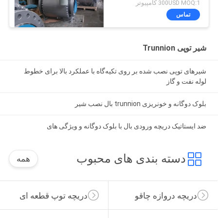
300USD MOQ:1 کامپیوتر
Double Block و 300LB و
تماس
300LB و 300LB و 300LB
و 300LB و 300LB و
300LB و 300LB و 300LB
شیر توپی Trunnion
و 300LB و 300LB و
300LB و 300LB
شیرهای توپی نصب شده بر روی تکیه‌گاه با عملکرد بالا برای خطوط
لوله نفت و گاز
بلوک دوگانه و خونریزی trunnion بال نصب شیر
ضد ایستاتیک دریچه ورودی بال با بلوک دوگانه و ویژگی های
دسته بندی های محبوب
همه
دریچه دروازه چاقو
دریچه توپ قطعه ای