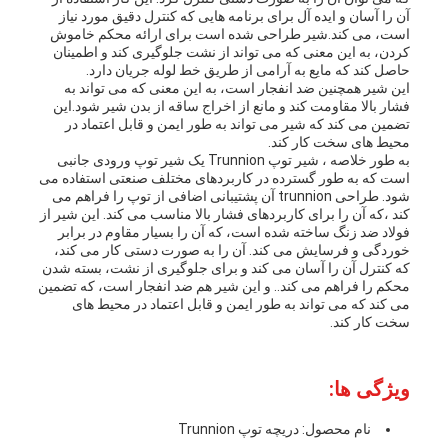
آن را آسان و ایده آل برای برنامه هایی که کنترل دقیق مورد نیاز
نقل
است، می کند.شیر طراحی شده است برای ارائه محکم خاموش
کردن، به این معنی که می تواند از نشت جلوگیری کند و اطمینان
قول
حاصل کند که مایع به آرامی از طریق خط لوله جریان دارد.
این شیر همچنین ضد انفجار است، به این معنی که می تواند به
فشار بالا مقاومت کند و مانع از اخراج ساقه از بدن شیر شود.این
تضمین می کند که شیر می تواند به طور ایمن و قابل اعتماد در
نقشه
محیط های سخت کار کند.
به طور خلاصه ، شیر توپ Trunnion یک شیر توپ ورودی جانبی
سایت
است که به طور گسترده در کاربردهای مختلف صنعتی استفاده می
شود. طراحی trunnion آن پشتیبانی اضافی از توپ را فراهم می
کند ،که آن را برای کاربردهای فشار بالا مناسب می کند. این شیر از
فولاد ضد زنگ ساخته شده است، که آن را بسیار مقاوم در برابر
PRIVACY
خوردگی و فرسایش می کند. آن را به صورت دستی کار می کند،
که کنترل آن را آسان می کند و برای جلوگیری از نشت، بسته شدن
محکم را فراهم می کند.. و اين شیر هم ضد انفجار است، که تضمین
POLICY
می کند که می تواند به طور ایمن و قابل اعتماد در محیط های
سخت کار کند.
ویژگی ها:
نام محصول: دریچه توپ Trunnion