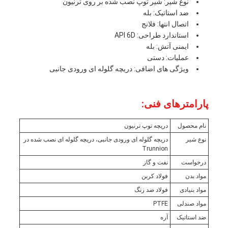
نوع شیر: شیر توپ نصب شده بر روی ترنیون
ضد استاتیک: بله
اتصال انتها: فلانج
استاندارد طراحی: API 6D
ایمنی آتش: بله
عملیات: دستی
ویژگی های اضافی: دریچه گلوله ای ورودی جانبی
پارامترهای فنی:
نام محصول
دریچه توپ ترنیون
نوع شیر
دریچه گلوله ای ورودی جانبی، دریچه گلوله ای نصب شده در
Trunnion
درخواست
نفت و گاز
مواد بدن
فولاد کربن
مواد بنیادی
فولاد ضد زنگ
مواد صندلی
PTFE
ضد استاتیک
آره