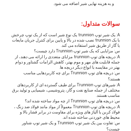
و به هزینه نهایی شیر اضافه می شود.
سوالات متداول:
A: یک شیر توپ trunnion یک نوع شیر است که از یک توپ چرخش
با یک trunnion نصب شده در بالا و پایین برای کنترل جریان مایعات
یا گاز از طریق شیر استفاده می کند.
س: مزایایی که یک شیر توپ Trunnion دارد چیست؟
A: دریچه های توپ trunnion مزایای متعددی را ارائه می دهند، از
جمله قابلیت های مهر و موم بهتر، کاهش الزامات گشتاور و دوام
بهتر در مقایسه با انواع دیگر دریچه ها.
س: دریچه های توپ Trunnion برای چه کاربردهایی مناسب
هستند؟
A: شیرهای توپ Trunnion برای طیف گسترده ای از کاربردهای
مختلف از جمله صنایع نفت و گاز، پتروشیمی، شیمیایی و تولید برق
مناسب هستند.
س: دریچه های توپ Trunnion از چه مواد ساخته شده اند؟
A: دریچه های توپ Trunnion معمولاً از مواد مانند فولاد ضد زنگ ،
فولاد کربن یا آلیاژ های ویژه برای مقاومت در برابر فشار بالا و
محیط های خوردنی ساخته شده اند.
س: تفاوت بین یک شیر توپ Trunnion و یک شیر توپ شناور
چیست؟