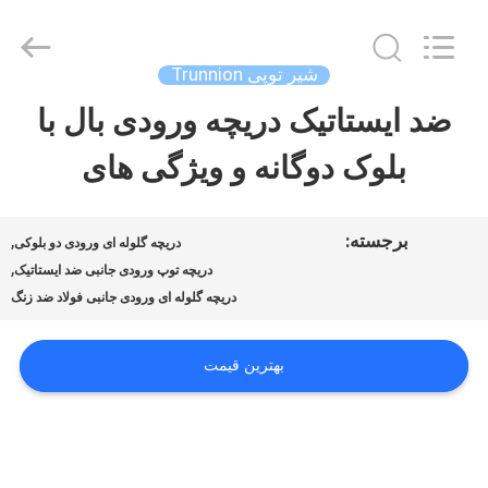
-
2026
COOSAI
valve
شیر توپی Trunnion
group.
All
ضد ایستاتیک دریچه ورودی بال با
خونه
Rights
Reserved.
بلوک دوگانه و ویژگی های
محصولات
برجسته:
,
دریچه گلوله ای ورودی دو بلوکی
,
درباره
دریچه توپ ورودی جانبی ضد ایستاتیک
دریچه گلوله ای ورودی جانبی فولاد ضد زنگ
ما
بهترین قیمت
تور
کارخانه