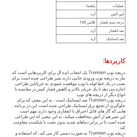
عملیات
راهنما
امن آتش
آره
درجه بندی فشار
کلاس 150
ضد انفجار
آره
ضد استاتیک
آره
کاربردها:
دریچه توپ Trunnion یک انتخاب ایده آل برای کاربردهایی است که
نیاز به دریچه توپ ورودی جانبی دارند.شیر طراحی شده است برای
نصب در یک خط لوله با توپ موقعیت عمودی به جریاناین طراحی
اجازه می دهد تا یک جریان بالاتر و کاهش فشار کمتر در مقایسه با
انواع دیگر از دریچه های توپ.
دریچه توپ Trunnion ضد ایستاتیک است ، به این معنی که برای
جلوگیری از تجمع برق ایستاتیک طراحی شده است. این در برنامه
هایی که گاز های قابل احتراق یا انفجاری وجود دارند مهم است..
اين شیر هم از آتش محافظت ميکنه، به این معنی که این طراحی
شده است تا در برابر دماهای شدید بدون نشت یا شکست مقاومت
کند.
دریچه توپ Trunnion به صورت دستی کار می کند، که استفاده و