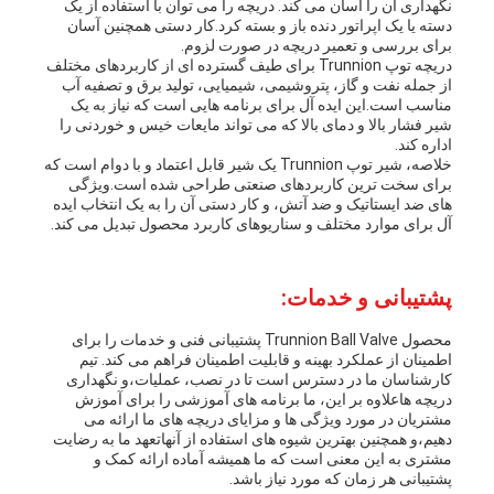
نگهداری آن را آسان می کند. دریچه را می توان با استفاده از یک
دسته یا یک اپراتور دنده باز و بسته کرد.کار دستی همچنین آسان
برای بررسی و تعمیر دریچه در صورت لزوم.
دریچه توپ Trunnion برای طیف گسترده ای از کاربردهای مختلف
از جمله نفت و گاز، پتروشیمی، شیمیایی، تولید برق و تصفیه آب
مناسب است.این ایده آل برای برنامه هایی است که نیاز به یک
شیر فشار بالا و دمای بالا که می تواند مایعات خیس و خوردنی را
اداره کند.
خلاصه، شیر توپ Trunnion یک شیر قابل اعتماد و با دوام است که
برای سخت ترین کاربردهای صنعتی طراحی شده است.ویژگی
های ضد ایستاتیک و ضد آتش، و کار دستی آن را به یک انتخاب ایده
آل برای موارد مختلف و سناریوهای کاربرد محصول تبدیل می کند.
پشتیبانی و خدمات:
محصول Trunnion Ball Valve پشتیبانی فنی و خدمات را برای
اطمینان از عملکرد بهینه و قابلیت اطمینان فراهم می کند. تیم
کارشناسان ما در دسترس است تا در نصب، عملیات،و نگهداری
دریچه هاعلاوه بر این، ما برنامه های آموزشی را برای آموزش
مشتریان در مورد ویژگی ها و مزایای دریچه های ما ارائه می
دهیم،و همچنین بهترین شیوه های استفاده از آنهاتعهد ما به رضایت
مشتری به این معنی است که ما همیشه آماده ارائه کمک و
پشتیبانی هر زمان که مورد نیاز باشد.