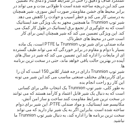
عملکرد صاف و دقیق را حتی در شرایط فشار و دمای بالا تضمین
نقل
می کند.این دریچه ساخته شده است تا طولانی مدت و می تواند در
برابر محیط های خشن مقاومتدر صورت آتش سوزی، شیر همچنان
به درستی کار می کند و خطر آسیب و حوادث را کاهش می دهد.
قول
شیر توپ Trunnion ما همچنین مجهز به یک ویژگی ضد ایستاتیک
است که به جلوگیری از تجمع برق ایستاتیک در طول کار کمک می
کند. این ویژگی تضمین می کند که شیر همچنان ایمن برای کار
است.حتی در محیط های خطرناک.
نقشه
ماده صندلی برای شیر توپ Trunnion ما PTFE است، یک ماده
بسیار با دوام و مقاوم در برابر خوردگی که می تواند طیف گسترده
سایت
ای از مایعات را اداره کند.این تضمین می کند که شیر در سال های
آینده در بهترین حالت باقی خواهد ماند، حتی در سخت ترین برنامه
ها.
شیر توپ Trunnion دارای درجه فشار کلاس 150 است که آن را
PRIVACY
برای کاربردهای مختلف صنعتی مناسب می کند.این شیر می تونه
این کار رو راحت انجام بده.
به طور کلی، شیر توپ Trunnion یک انتخاب عالی برای کسانی
POLICY
است که به دنبال یک شیر قابل اعتماد و کارآمد هستند که می توانند
در سخت ترین شرایط مقاومت کنند.ساخت و ساز امن آتش،
مکانیسم ضد ایستاتیک، و مواد صندلی PTFE، این شیر برای دوام
ساخته شده است. بنابراین اگر به یک شیر نیاز دارید که می تواند
سخت ترین برنامه ها را اداره کند، به دنبال شیر توپ Trunnion ما
نباشید.