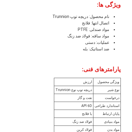
ویژگی ها:
نام محصول: دریچه توپ Trunnion
اتصال انتها: فلانج
مواد صندلی: PTFE
مواد ساقه: فولاد ضد زنگ
عملیات: دستی
ضد استاتیک: بله
پارامترهای فنی:
ویژگی محصول
ارزش
نوع شیر
دریچه توپ نوع Trunnion
درخواست
نفت و گاز
استاندارد طراحی
API 6D
پایان ارتباط
با فلانج
مواد بنیادی
فولاد ضد زنگ
مواد بدن
فولاد کربن