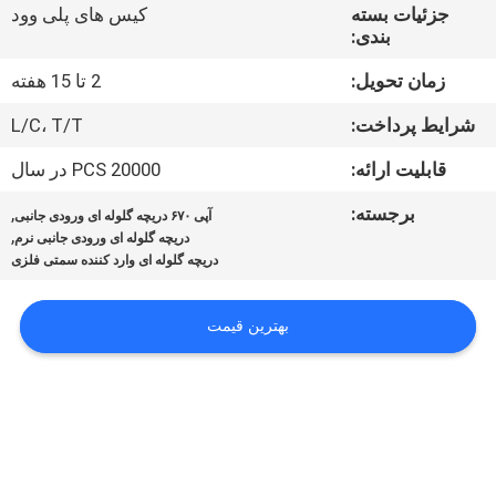
کیفیت
جزئیات بسته
کیس های پلی وود
بندی:
با
زمان تحویل:
2 تا 15 هفته
ما
شرایط پرداخت:
L/C، T/T
تماس
قابلیت ارائه:
20000 PCS در سال
بگیرید
برجسته:
,
آپی ۶۷۰ دریچه گلوله ای ورودی جانبی
,
دریچه گلوله ای ورودی جانبی نرم
دریچه گلوله ای وارد کننده سمتی فلزی
اخبار
بهترین قیمت
درخواست
نقل
قول
نقشه