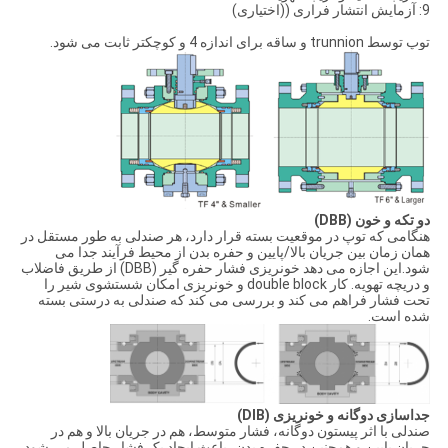
9: آزمایش انتشار فراری ((اختیاری)
توپ توسط trunnion و ساقه برای اندازه 4 و کوچکتر ثابت می شود.
دو تکه و خون (DBB)
هنگامی که توپ در موقعیت بسته قرار دارد، هر صندلی به طور مستقل در
همان زمان بین جریان بالا/پایین و حفره بدن از محیط فرآیند جدا می
شود.این اجازه می دهد خونریزی فشار حفره گیر (DBB) از طریق فاضلاب
و دریچه تهویه. کار double block و خونریزی امکان شستشوی شیر را
تحت فشار فراهم می کند و بررسی می کند که صندلی به درستی بسته
شده است.
جداسازی دوگانه و خونریزی (DIB)
صندلی با اثر پیستون دوگانه، فشار متوسط، هم در جریان بالا و هم در
جریان پایین و همچنین در حفره بدن، باعث ایجاد یک فشار حاصل می شود