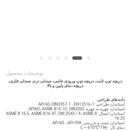
سایت
PRIVACY
POLICY
توضیحات محصول
دریچه توپ ثابت، دریچه توپ ورودی جانبی، صندلی نرم، صندلی فلزی،
دریچه دمای پایین و بالا
داده های طراحی
استاندارد طراحی: API 6D،DIN3357-1 ، EN12516-1
استاندارد چهره به چهره: API6D، ASME B16.10، DIN3202
استاندارد اتصال: ASME B 16.5، ASME B16.47، DIN 2543 / 4، ASME B
16.25
استاندارد تست و بازرسی: API 6D ، API 598
دمای کار: -196°C ~ 610°C