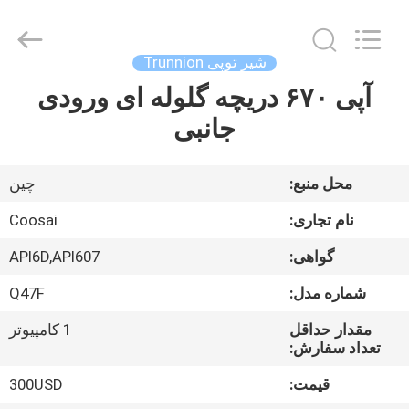
2026
COOSAI
valve
group.
All
شیر توپی Trunnion
Rights
Reserved.
آپی ۶۷۰ دریچه گلوله ای ورودی
خونه
جانبی
محصولات
محل منبع:
چین
درباره
نام تجاری:
Coosai
ما
گواهی:
API6D,API607
شماره مدل:
Q47F
تور
کارخانه
مقدار حداقل
1 کامپیوتر
تعداد سفارش:
قیمت:
300USD
کنترل