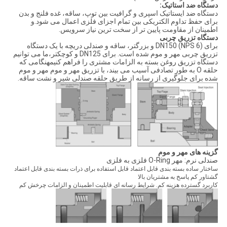
دستگاه ضد استاتیک:
دستگاه ضد ایستاتیک اسپری و گرافیت بین توپ، ساقه، غده فلنج و بدن
برای حفظ تداوم الکتریکی بین تمام اجزای فلزی اعمال می شود.و
اطمینان از مقاومت پایین تر از سخت ترین نیاز سرویس.
دستگاه تزریق چربی
برای DN150 (NPS 6) و بزرگتر، ساقه و صندلی دریچه با یک دستگاه
تزریق چربی مهر و موم شده است. برای DN125 و کوچکتر،ما می توانیم
دستگاه تزریق روغن بسته به الزامات مشتری را فراهم کنیمهنگامی که
حلقه O به طور تصادفی آسیب می بیند، با تزریق مهر و موم مهر و موم
شده برای جلوگیری از رسانه از طریق حلقه صندلی شیر و نشت ساقه.
گزینه های مهر و موم
صندلی نرم: مهر O-Ring فلزی به فلزی
ساختار ساده بسته بندی قابل اعتماد قابل استفاده برای ذرات بسته بندی قابل اعتماد
گشتاور کم پاسخ به مشتریان بالا
کاربرد گسترده هزینه کم. شرایط رسانه ای قابلیت اطمینان و الزامات چرخش کم