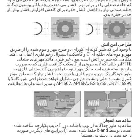
که حلقه صندلی را در برابر توپ فشار می دهد،دریچه با اثر پیستون دوگانه
حلقه صندلی نیاز به کاهش فشار حفره برای کاهش افزایش فشار بیش از
حد در حفره بدن.
طراحی امن آتش
با وجود این که شیر کوله ای کوزای دو طرح مهر و موم شده را از طریق
مهر و موم های حلقه ای O و گاسکت اسپیرال زخم فلزی اعمال می کند.
هنگامی که شیر در آتش است،مواد غیر فلزی مانند مهر های صندلی
PTFEدر حالی که لایه بیرونی از گاسکت گرافیت فلزی که به صورت
مارپیچ بسته شده است، یک مهر ثانویه فراهم می کند.صندلی فلزی به
طور خودکار یک مهر و موم فلزی با توپ تحت فشار بهار که به طور موثر
کنترل نشت داخلی و نشت خارجی تشکیل خواهد شدطراحی شیر کاملا با
API 607، API 6FA، BS 6755، JB / T 6899 و سایر استانداردها مطابقت
دارد.
ساقه ضد انفجار:
ساقه به طور جداگانه از توپ با شانه دور T-تایپ یکپارچه ساخته شده
است، توسط bland حفظ شده است. ((دیزایین های دیگر در صورت
درخواست در دسترس هستند)