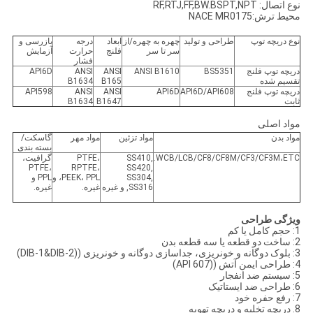
نوع اتصال: RF,RTJ,FF,BW.BSPT,NPT
محیط ترش:NACE MR0175
نوع دریچه توپ
طراحی و تولید
چهره به چهره/از
ابعاد
درجه
بازرسی و
سر تا سر
فلنج
حرارت
آزمایش
فشار
دریچه توپ فلنج
BS5351
ANSI B1610
ANSI
ANSI
API6D
تقسیم شده
B165
B1634
دریچه توپ فلنج
API6D/API608
API6D
ANSI
ANSI
API598
ثابت
B1647
B1634
مواد اصلی
مواد بدن
مواد تزئین
مواد مهر
گاسکت/
بسته بندی
WCB/LCB/CF8/CF8M/CF3/CF3M،ETC.
SS410,
PTFE،
گرافیت،
PTFE،
RPTFE،
SS420,
SS304,
PEEK، PPL، و
PPL و
SS316, و غیره
غیره.
غیره.
ویژگی طراحی
1: حجم کامل یا کم
2: ساخت دو قطعه یا سه قطعه بدن
3: بلوک دوگانه و خونریزی، جداسازی دوگانه و خونریزی ((DIB-1&DIB-2)
4: طراحی ایمن آتش ((API 607)
5: سیستم ضد انفجار
6: طراحی ضد ایستاتیک
7: رفع حفره خود
8. دریچه تخلیه و دریچه تهویه