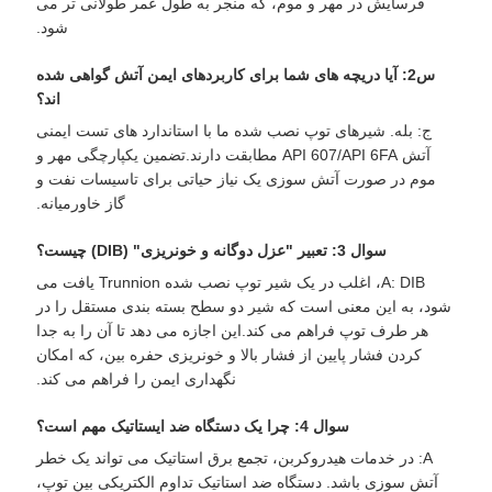
فرسایش در مهر و موم، که منجر به طول عمر طولانی تر می
شود.
س2: آیا دریچه های شما برای کاربردهای ایمن آتش گواهی شده
اند؟
ج: بله. شیرهای توپ نصب شده ما با استاندارد های تست ایمنی
آتش API 607/API 6FA مطابقت دارند.تضمین یکپارچگی مهر و
موم در صورت آتش سوزی یک نیاز حیاتی برای تاسیسات نفت و
گاز خاورمیانه.
سوال 3: تعبیر "عزل دوگانه و خونریزی" (DIB) چیست؟
A: DIB، اغلب در یک شیر توپ نصب شده Trunnion یافت می
شود، به این معنی است که شیر دو سطح بسته بندی مستقل را در
هر طرف توپ فراهم می کند.این اجازه می دهد تا آن را به جدا
کردن فشار پایین از فشار بالا و خونریزی حفره بین، که امکان
نگهداری ایمن را فراهم می کند.
سوال 4: چرا یک دستگاه ضد ایستاتیک مهم است؟
A: در خدمات هیدروکربن، تجمع برق استاتیک می تواند یک خطر
آتش سوزی باشد. دستگاه ضد استاتیک تداوم الکتریکی بین توپ،