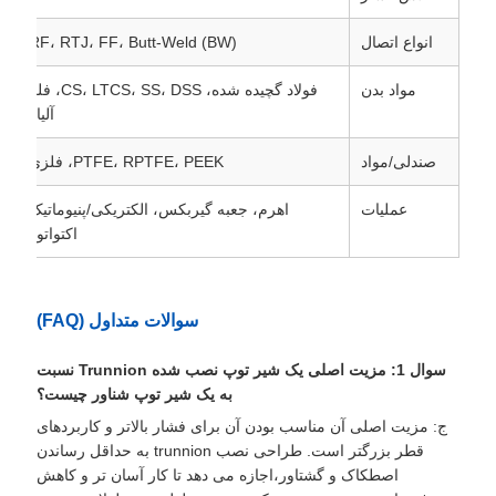
انواع اتصال
RF، RTJ، FF، Butt-Weld (BW)
مواد بدن
فولاد گچیده شده، CS، LTCS، SS، DSS، فلز
آلیاژ
صندلی/مواد
PTFE، RPTFE، PEEK، فلزی
عملیات
اهرم، جعبه گیربکس، الکتریکی/پنیوماتیک
اکتواتور
سوالات متداول (FAQ)
سوال 1: مزیت اصلی یک شیر توپ نصب شده Trunnion نسبت
به یک شیر توپ شناور چیست؟
ج: مزیت اصلی آن مناسب بودن آن برای فشار بالاتر و کاربردهای
قطر بزرگتر است. طراحی نصب trunnion به حداقل رساندن
اصطکاک و گشتاور،اجازه می دهد تا کار آسان تر و کاهش