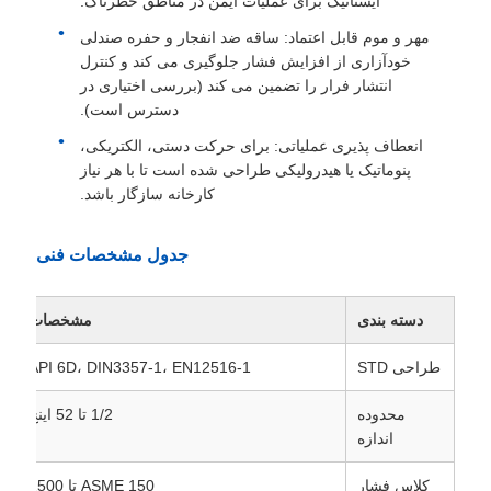
ایستاتیک برای عملیات ایمن در مناطق خطرناک.
مهر و موم قابل اعتماد: ساقه ضد انفجار و حفره صندلی
خودآزاری از افزایش فشار جلوگیری می کند و کنترل
انتشار فرار را تضمین می کند (بررسی اختیاری در
دسترس است).
انعطاف پذیری عملیاتی: برای حرکت دستی، الکتریکی،
پنوماتیک یا هیدرولیکی طراحی شده است تا با هر نیاز
کارخانه سازگار باشد.
جدول مشخصات فنی
دسته بندی
مشخصات
طراحی STD
API 6D، DIN3357-1، EN12516-1
محدوده
1/2 تا 52 اینچ
اندازه
کلاس فشار
ASME 150 تا 2500