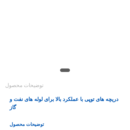
کیفیت
با
ما
تماس
بگیرید
اخبار
توضیحات محصول
درخواست
نقل
دریچه های توپی با عملکرد بالا برای لوله های نفت و
گاز
قول
توضیحات محصول
نقشه