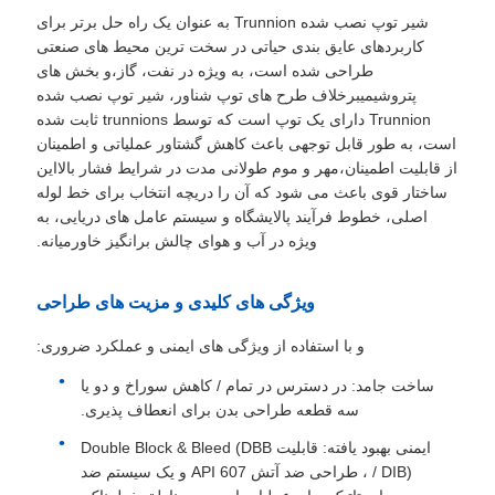
سایت
شیر توپ نصب شده Trunnion به عنوان یک راه حل برتر برای
کاربردهای عایق بندی حیاتی در سخت ترین محیط های صنعتی
طراحی شده است، به ویژه در نفت، گاز،و بخش های
PRIVACY
پتروشیمیبرخلاف طرح های توپ شناور، شیر توپ نصب شده
Trunnion دارای یک توپ است که توسط trunnions ثابت شده
POLICY
است، به طور قابل توجهی باعث کاهش گشتاور عملیاتی و اطمینان
از قابلیت اطمینان،مهر و موم طولانی مدت در شرایط فشار بالااین
ساختار قوی باعث می شود که آن را دریچه انتخاب برای خط لوله
اصلی، خطوط فرآیند پالایشگاه و سیستم عامل های دریایی، به
ویژه در آب و هوای چالش برانگیز خاورمیانه.
ویژگی های کلیدی و مزیت های طراحی
و با استفاده از ویژگی های ایمنی و عملکرد ضروری:
ساخت جامد: در دسترس در تمام / کاهش سوراخ و دو یا
سه قطعه طراحی بدن برای انعطاف پذیری.
ایمنی بهبود یافته: قابلیت Double Block & Bleed (DBB
/ DIB) ، طراحی ضد آتش API 607 و یک سیستم ضد