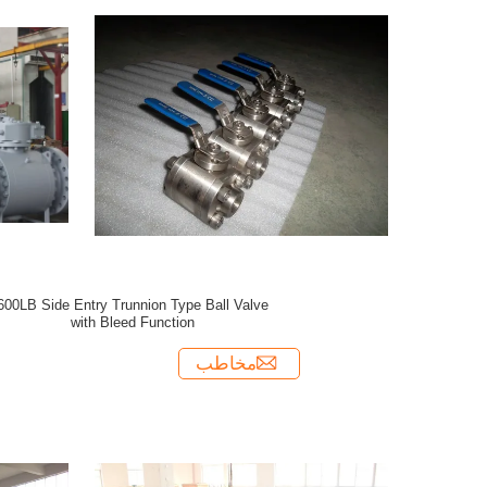
300LB Double Block و 300LB و 300LB و
300LB
Side Entry Trunnion Type Ball Valve
with Bleed Function
مخاطب