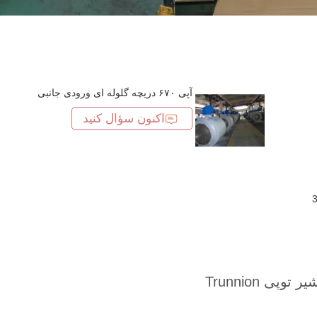
آپی ۶۷۰ دریچه گلوله ای ورودی جانبی
اکنون سؤال کنید
300LB Doubl
300LB Doubl
یر توپی Trunnion
300LB Doubl