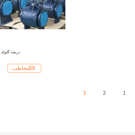
دریچه گلوله 
مخاطب
3
2
1