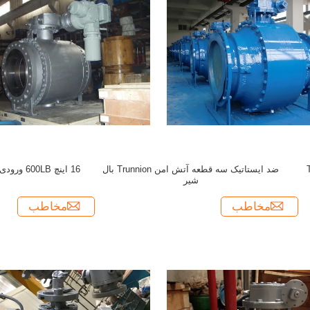
ضد ایستاتیک سه قطعه آتش امن Trunnion بال
16 اینچ 600LB ورودی جانبی دریچه توپ Trunnion
شیر
مخاطب
مخاطب