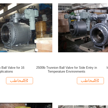
300LB و 300LB و 300LB و 300LB و 300LB و
300LB و 300LB و 300LB و 300LB و 300LB و
n Ball Valve for
2500lb Trunnion Ball Valve for Side Entry in
1
lications
Temperature Environments
مخاطب
مخاطب