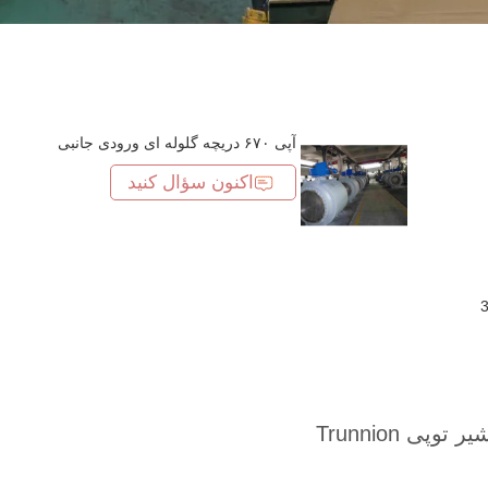
آپی ۶۷۰ دریچه گلوله ای ورودی جانبی
اکنون سؤال کنید
300LB Doubl
300LB Doubl
یر توپی Trunnion
300LB Doubl