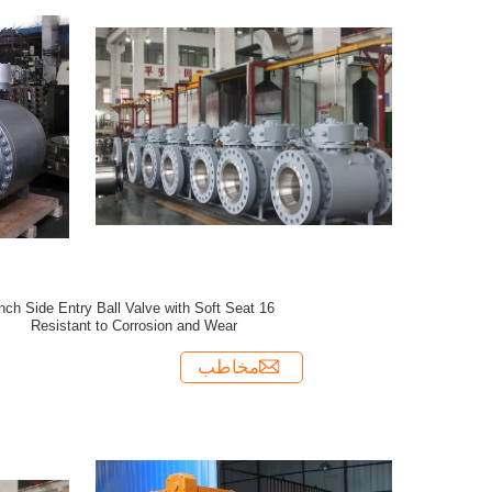
300LB Double Block و 300LB و 300LB و
300LB
6 Inch Side Entry Ball Valve with Soft Seat
Resistant to Corrosion and Wear
مخاطب