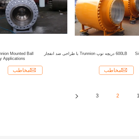
Si
600LB دریچه توپ Trunnion با طراحی ضد انفجار
nnion Mounted Ball
y Applications
مخاطب
مخاطب
3
2