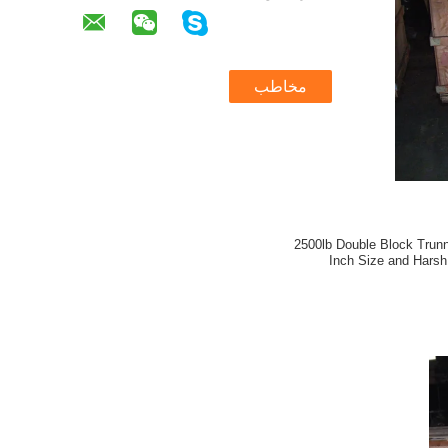
مخاطب
2500lb Double Block Trunnion Ball Valve for 16
Inch Size and Hars