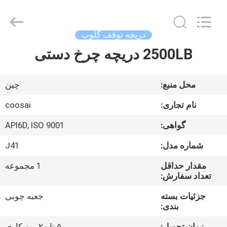
2026
COOSAI
valve
group.
All
دریچه توقف گلوب
Rights
Reserved.
2500LB دریچه چرخ دستی
خونه
محصولات
محل منبع:
چین
نام تجاری:
coosai
درباره
گواهی:
API6D, ISO 9001
ما
شماره مدل:
J41
تور
مقدار حداقل
1 مجموعه
تعداد سفارش:
کارخانه
جزئیات بسته
جعبه چوبی
بندی:
کنترل
زمان تحویل:
۵ تا ۲۰ روز کاری