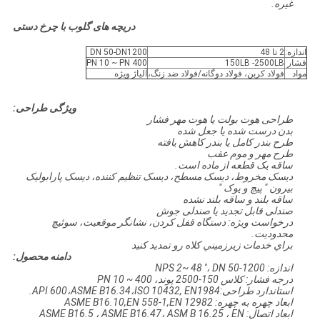
غیره.
دریچه های گلوب با چرخ دستی
اندازه:
2 تا 48
DN 50-DN1200
فشار
150LB -2500LB
PN 10 ~ PN 400
مواد
فولاد کربن، فولاد دوگانه/فولاد ضد زنگ،
آلیاژ ویژه
ویژگی طراحی:
طراحی هوت بولت یا هوت مهر فشار
بدن درست شده یا جعل شده
طرح بندر کامل یا بندر کاهش یافته
طرح مهر و موم عقب
ساقه یک قطعه از ماده است.
دیسک مخروط، دیسک مسطح، دیسک تنظیم کننده، دیسک پارابولیک
بيرون " پیچ و يوک "
ساقه بلند و ساقه بلند نشده
صندلی قابل تجدید یا صندلی جوش
درخواست ویژه: دستگاه قفل کردن، نشانگر موقعیت، سوئیچ
محدودیت.
براي خدمات زيرزميني کلاه رو تمديد کنيد
دامنه محصول:
اندازه: NPS 2~ 48 ′′، DN 50-1200
درجه فشار: کلاس 150-2500 پوند، PN 10 ~ 400
استاندارد طراحی:API 600،ASME B16.34،ISO 10432, EN1984.
ابعاد چهره به چهره: ASME B16.10,EN 558-1,EN 12982
ابعاد اتصال: ASME B16.5 ، ASME B16.47، ASM B 16.25 ، EN