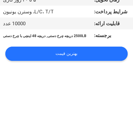
کیفیت
شرایط پرداخت:
L/C، T/T، وسترن یونیون
با
قابلیت ارائه:
10000 عدد
ما
برجسته:
,
2500LB دریچه چرخ دستی
دریچه 48 اینچی با چرخ دستی
تماس
بگیرید
بهترین قیمت
اخبار
درخواست
نقل
قول
نقشه