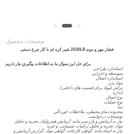
سایت
PRIVACY
POLICY
توضیحات محصول
فشار مهر و موم 2500LB شیر کره ای با کار چرخ دستی
براي حل اين سوال ما به اطلاعات پيگيري نياز داريم
استاندارد طراحی
متوسطه و اجزايي
استاندارد اتصال
مواد بدن.
تراش (مواد برای قسمت های داخلی).
اندازه
نوع اتصال
نوع عملیات
دما.
محدوده دماي محيطي، ملاحظات خوردگي
توضیحات درخواست
نیاز به آزمایش و بازرسی مانند: آزمایش هیدرولیک، تجزیه و تحلیل
مواد، تجزیه و تحلیل ترکیبات شیمیایی، و غیره
نیاز به اسناد مانند: گواهی کارخانه، گواهی مواد، گزارش آزمایش و