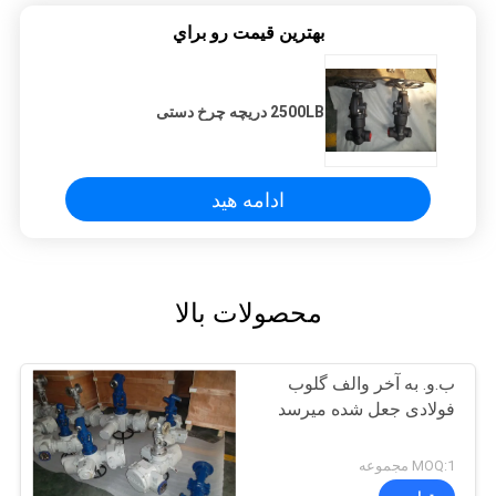
بهترين قيمت رو براي
2500LB دریچه چرخ دستی
ادامه هید
محصولات بالا
ب.و. به آخر والف گلوب
فولادی جعل شده میرسد
MOQ:1 مجموعه