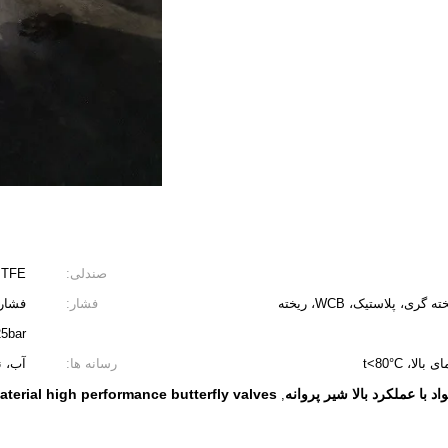
صندلی:
PTFE
دستی، پنوماتیک، الکترومفولاد ضد زنگ، ریخته گری، پلاستیک، WCB، ریخته
فشار:
5bar)
، t<80°C
رسانه ها:
آب، ن
aterial high performance butterfly valves
,