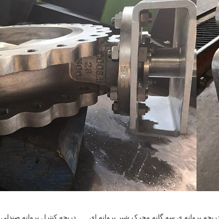
,دریچه پروانه ی سه گانه,محرک شیر پروانه ای
,
دریچه کنترل پروانه صندلی ptfe,904l مواد با عملکرد بالا شیر پروانه