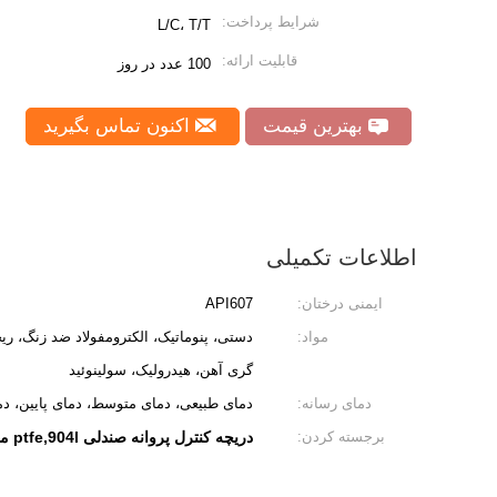
شرایط پرداخت:
L/C، T/T
قابلیت ارائه:
100 عدد در روز
بهترین قیمت
اکنون تماس بگیرید
اطلاعات تکمیلی
ایمنی درختان:
API607
مواد:
گری آهن، هیدرولیک، سولینوئید
دمای رسانه:
دمای طبیعی، دمای متوسط، دمای پایین، دمای بالا
برجسته کردن:
دریچه کنترل پروانه صندلی ptfe,904l مواد با عملکرد بالا شیر پروانه