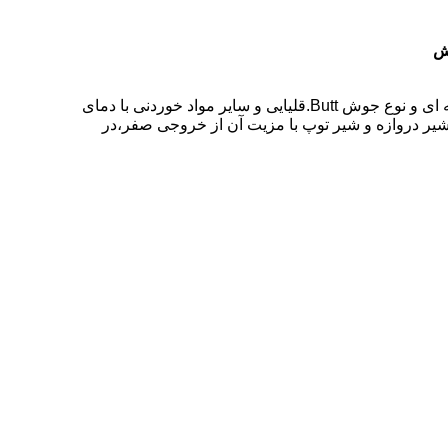
شیر پروانه Coosai انواع مختلفی را ارائه می دهد تا با ابعاد مختلف روبرو شود. مانند نوع وافر،نوع لوگ،نوع فالنج،نوع مفصل حلقه ای و نوع جوش Butt.قلیایی و سایر مواد خوردنی با دمای
 شیر دروازه و شیر توپ با مزیت آن از خروجی صفر،در