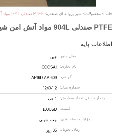
خانه
>
محصولات
>
شیر پروانه ای صنعتی
>
PTFE صندلی 904L مواد آتش امن شیر پروانه
PTFE صندلی 904L مواد آتش امن شیر پروانه
اطلاعات پایه
محل منبع:
چین
نام تجاری:
COOSAI
گواهی:
API6D.API609
شماره مدل:
2 "-240"
مقدار حداقل تعداد سفارش:
1 عدد
قیمت:
100USD
جزئیات بسته بندی:
جعبه چوبی
زمان تحویل:
35 روز