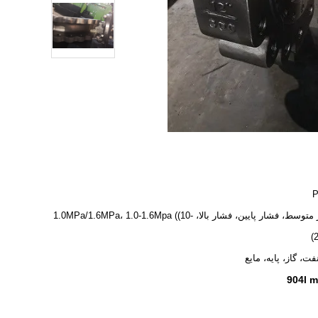
فشار متوسط، فشار پایین، فشار بالا، 1.0MPa/1.6MPa، 1.0-1.6Mpa ((10-
2
فت، گاز، پایه، مایع
904l m