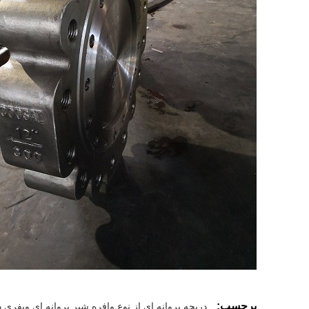
برچسب:
دریچه پروانه ای از نوع وافره,شیر پروانه ای ویفری