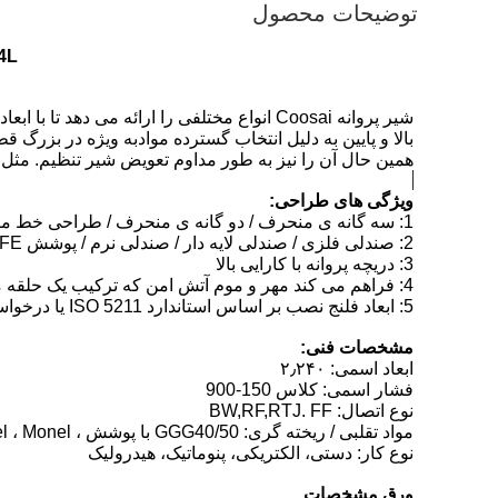
توضیحات محصول
904L مواد شیر پروانه،سرمایه پرو
بالا و پایین به دلیل انتخاب گسترده موادبه ویژه در بزر
همین حال آن را نیز به طور مداوم تعویض شیر تنظیم. مثل 
ویژگی های طراحی:
1: سه گانه ی منحرف / دو گانه ی منحرف / طراحی خط مرکزی
2: صندلی فلزی / صندلی لایه دار / صندلی نرم / پوشش PTFE یا EPDM
3: دریچه پروانه با کارایی بالا
4: فراهم می کند مهر و موم آتش امن که ترکیب یک حلقه مهر و موم نرم و حلقه مهر و موم فلزی
5: ابعاد فلنج نصب بر اساس استاندارد ISO 5211 یا درخواست ویژه مشتری.
مشخصات فنی:
ابعاد اسمی: ۲٫۲۴۰
فشار اسمی: کلاس 150-900
نوع اتصال: BW,RF,RTJ. FF
مواد تقلبی / ریخته گری: GGG40/50 با پوشش ، SS ، DSS ، CS ، LTCS ، Inconel ، Monel ، فلز آلیاژ ، آلومینیوم برنز
نوع کار: دستی، الکتریکی، پنوماتیک، هیدرولیک
ورق مشخصات