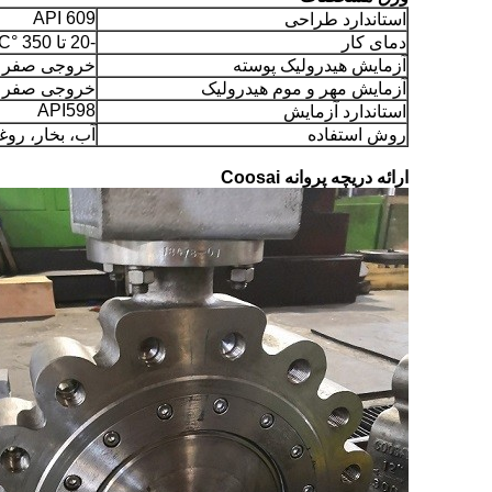
API 609
استاندارد طراحی
دمای کار
-20 تا 350 °C
آزمایش هيدرولیک پوسته
خروجی صفر
آزمایش مهر و موم هیدرولیک
خروجی صفر
API598
استاندارد آزمایش
روش استفاده
آب، بخار، روغ
ارائه دریچه پروانه Coosai