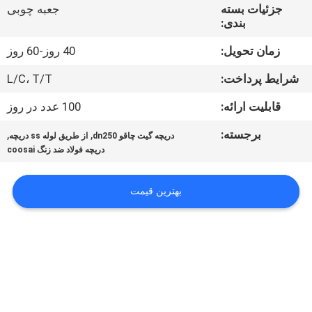
کیفیت
جزئیات بسته
جعبه چوبی
بندی:
با
زمان تحویل:
40 روز-60 روز
ما
شرایط پرداخت:
L/C، T/T
تماس
قابلیت ارائه:
100 عدد در روز
بگیرید
برجسته:
,
,
دریچه گیت چاقو dn250
از طریق لوله ss دریچه
دریچه فولاد ضد زنگ coosai
اخبار
بهترین قیمت
درخواست
نقل
قول
نقشه