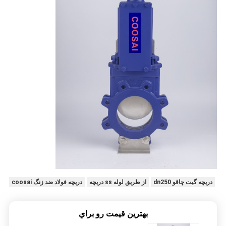
دریچه گیت چاقو dn250
از طریق لوله ss دریچه
دریچه فولاد ضد زنگ coosai
بهترين قيمت رو براي