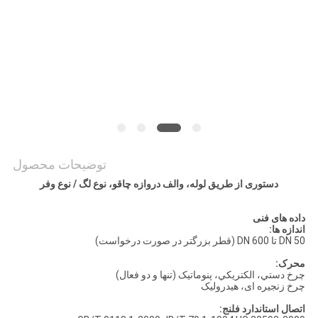
سایت
PRIVACY
POLICY
توضیحات محصول
دستوری از طریق لوله، والف دروازه چاقو، نوع لگ / نوع وفر
داده های فنی
اندازه ها:
DN 50 تا DN 600 (قطر بزرگتر در صورت درخواست)
محرک:
چرخ دستي، الکتريکي، پنوماتيک (تنها و دو فعال)
چرخ زنجیره ای، هیدرولیک
اتصال استاندارد فلنج: