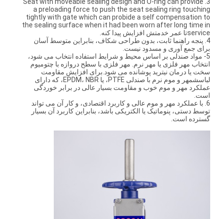
3. Seat with moveable sealing design and O-ring can provide
a preloading force to push the seat sealing ring touching
tightly with gate which can probide a self compensation to
the sealing surface when it had been worn after long time in
serviceتا عمر خدمتش افزایش پیدا کنه.
4. پنجه راهنما ثابت، بدون طراحی شکاف، بنابراین متوسط آسان
برای جمع آوری و مسدود نیست.
5- مواد صندلی بر اساس محیط و شرایط استفاده انتخاب می شود،
انتخاب مهر فلزی یا مهر نرم. مهر فلزی با سطح دروازه با چتومیوم
سخت یا درمان نیترید پوشانده می شود.برای افزایش مقاومت
لباسشمهر و موم نرم با صندلی PTFE، یا EPDM، NBR، که دارای
عملکرد مهر و موم خوب و مقاومت بسیار عالی در برابر خوردگی
است.
6. با عملکرد مهر و موم عالی و کاربرد اقتصادی، و کار آن می تواند
توسط دستی، پنوماتیک یا الکتریکی باشد، بنابراین کاربرد آن بسیار
گسترده است.