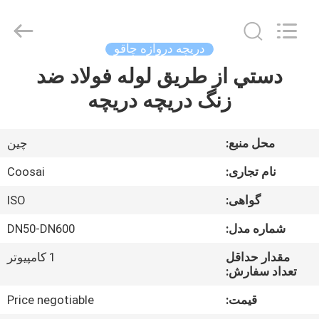
2026
COOSAI
valve
group.
All
دریچه دروازه چاقو
Rights
Reserved.
دستي از طریق لوله فولاد ضد
خونه
زنگ دریچه دریچه
محصولات
محل منبع:
چین
درباره
نام تجاری:
Coosai
ما
گواهی:
ISO
شماره مدل:
DN50-DN600
تور
کارخانه
مقدار حداقل
1 کامپیوتر
تعداد سفارش:
قیمت:
Price negotiable
کنترل