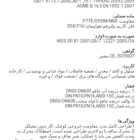
GB/T 9113.1-2000,JB/T 79.1-1994,HG 20592-2009
ASME B 16.5 EN 1092-1:2001
ماده صندلی:
مقاومت: PTFE/EPDM/NBR
فلز: کاربید ولترفم/هواپیمای/304/316
صورت به صورت
t
وارد:
MSS SP 81-2001,GB/T 12221-2005J16
گواهی:
CE، ISO9001 معتبر
کاربرد:
سلول و کاغذ / معدن / تصفیه فاضلاب / مواد غذایی و نوشیدنی / کارخانه
های شیمیایی / نیروگاه های برق / صنعت فولاد / و غیره
فشار:
1. دریچه دریچه آب چاقو:DN50-DN600
درجه فشار:DIN PN10,PN16,ANSI 150
2. والف دریچه چاقو با لوله سخت:DN50-DN600
درجه فشار:DIN PN10,PN16,ANSI 150
ویژگی ها
1طراحی کامل بدن، مقاومت خروجی کوچک، کار بدون مشکل
2. محرک ساقه با دو لاغری طراحی شده است، اصطکاک محرک به
شدت کاهش می یابد تا عملکرد شیر صاف و سبک شود.