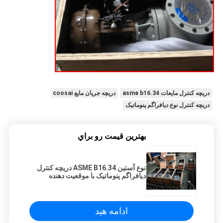
دریچه کنترل مایعات asme b16.34
دریچه جریان مایع coosai
دریچه کنترل نوع دیافراگم پنوماتیک
بهترين قيمت رو براي
نوع آستین ASME B16.34 دریچه کنترل
دیافراگم پنوماتیک با موقعیت دهنده
ادامه هید