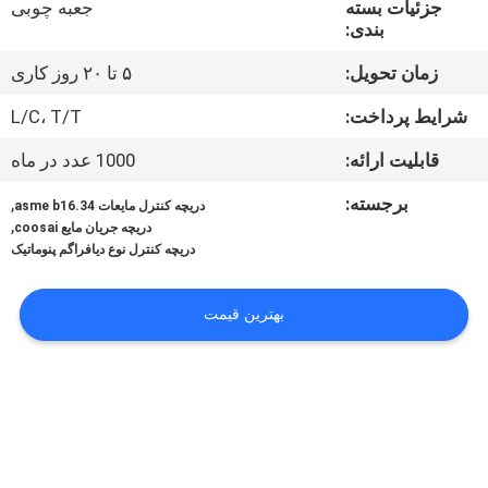
جزئیات بسته
جعبه چوبی
کیفیت
بندی:
زمان تحویل:
۵ تا ۲۰ روز کاری
با
ما
شرایط پرداخت:
L/C، T/T
تماس
قابلیت ارائه:
1000 عدد در ماه
بگیرید
برجسته:
,
دریچه کنترل مایعات asme b16.34
,
دریچه جریان مایع coosai
دریچه کنترل نوع دیافراگم پنوماتیک
اخبار
بهترین قیمت
درخواست
نقل
قول
نقشه