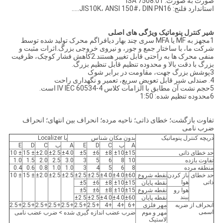
صورت به صورت: ISA 7508.01
استاندارد فلنج: JIS10K، ANSI 150#، DIN PN16.....
شیر کنترل پنوماتیک ویژگی های اصلی
1مجهز به MF یا MFA سری چند بهار دیافراگم محرک تولید شده توسط
شرکت ما، با ساختار جمع و جور، و نیروی خروجی بزرگ.اثرات مثبت و
منفی محرک ها به راحتی قابل تغییر هستند.2کاهش فشار کوچک، ظرفیت
بزرگ با دقت بالا و محدوده تنظیم قابل تنظیم بزرگ.
3پوشش بزرگ جهت، مقاومت در برابر شوک
4. صندلی شیر قابل تعویض سریع، تعمیر و نگهداری راحت
5حجم نشت آن مطابق با الزامات کلاس IV IEC 60534-4 است.
6محدوده تنظیم شده: 1:50
تفاوت بازگشت؛ خطای ذاتی؛ ناحیه مرده؛ انحراف بین انتهای؛ انحراف
ضرب نامی
دریچه کنترل پنوماتیک
بدون مکان شناس
با Localizer
A
ب
C
D
E
A
ب
C
D
E
حد خطای ذاتی
±15
±10
±8
±6
±5
±4.0
±2.5
±2.0
± 15
± 10
تفاوت بازده
10
8
6
5
3
3.0
2.5
2.0
1.5
1.0
منطقه مرده
8
6
5
4
3
1.0
1.0
0.8
0.6
0.4
حد خطای
باز کردن
نقطه شروع
±60
±4.0
±4.0
±2.5
±2.5
±2.5
±2.5
±2.0
± 15
± 10
ذاتی
هوا
نقطه پایان
±15
±10
±8
±6
±5
هوا رو
نقطه شروع
±15
±10
±8
±6
±5
ببند
نقطه پایان
±60
±4.0
±4.0
±2.5
±2.5
انحراف از ضربه
مهر فلزی
+6
+4
+4
+2.5
+2.5
+2.5
+2.5
+2.5
+2.5
+2.5
اسمی
مهر و موم
ضرب عضب اندازه گیری شده > ضرب عضب نامی
لاستیک