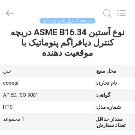
2026
COOSAI
valve
group.
All
دریچه کنترل جریان مایع
Rights
Reserved.
نوع آستین ASME B16.34 دریچه
خونه
کنترل دیافراگم پنوماتیک با
محصولات
موقعیت دهنده
درباره
محل منبع:
چین
ما
نام تجاری:
coosai
گواهی:
API6D, ISO 9001
تور
شماره مدل:
HTS
کارخانه
مقدار حداقل
1 مجموعه
تعداد سفارش:
کنترل