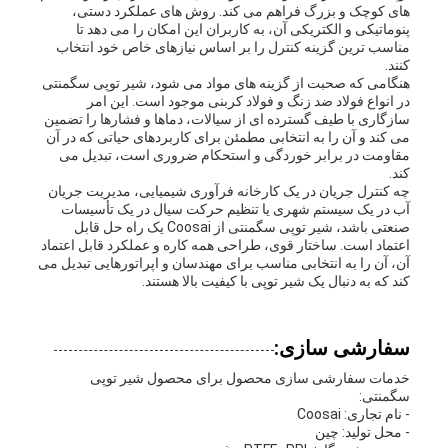
های کوچک و بزرگ فراهم می کند. روش های عملکرد دستی،
پنوماتیکی و الکتریکی آن، به کاربران این امکان را می دهد تا
مناسب ترین گزینه کنترل را بر اساس نیازهای خاص خود انتخاب
کنند.
هنگامی که صحبت از گزینه های مواد می شود، شیر توپی سگمنتی
در انواع فولاد ضد زنگ و فولاد کربنی موجود است. این امر
سازگاری با طیف گسترده ای از سیالات، دماها و فشارها را تضمین
می کند و آن را به انتخابی مطمئن برای کاربردهای حیاتی که در آن
مقاومت در برابر خوردگی و استحکام ضروری است، تبدیل می
کند.
چه کنترل جریان در یک کارخانه فرآوری شیمیایی، مدیریت جریان
آب در یک سیستم شهری یا تنظیم حرکت سیال در یک تأسیسات
صنعتی باشد، شیر توپی سگمنتی از Coosai یک راه حل قابل
اعتماد است. ساختار قوی، طراحی همه کاره و عملکرد قابل اعتماد
آن، آن را به انتخابی مناسب برای مهندسان و اپراتورهایی تبدیل می
کند که به دنبال یک شیر توپی با کیفیت بالا هستند.
سفارشی سازی:
خدمات سفارشی سازی محصول برای محصول شیر توپی
سگمنتی:
- نام تجاری: Coosai
- محل تولید: چین