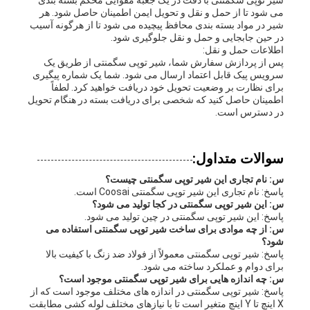
شیر توپی سگمنتی با دقت در یک جعبه مقوایی محکم بسته بندی
می شود تا از حمل و نقل و تحویل ایمن اطمینان حاصل شود. هر
شیر در مواد بسته بندی محافظ پیچیده می شود تا از هرگونه آسیب
در حین جابجایی و حمل و نقل جلوگیری شود.
اطلاعات حمل و نقل:
پس از پردازش سفارش شما، شیر توپی سگمنتی از طریق یک
سرویس پیک قابل اعتماد ارسال می شود. شما یک شماره پیگیری
برای نظارت بر وضعیت تحویل خود دریافت خواهید کرد. لطفاً
اطمینان حاصل کنید که شخصی برای دریافت بسته در هنگام تحویل
در دسترس است.
سوالات متداول:
س: نام تجاری این شیر توپی سگمنتی چیست؟
پاسخ: نام تجاری این شیر توپی سگمنتی Coosai است.
س: این شیر توپی سگمنتی در کجا تولید می شود؟
پاسخ: این شیر توپی سگمنتی در چین تولید می شود.
س: از چه موادی برای ساخت شیر توپی سگمنتی استفاده می
شود؟
پاسخ: شیر توپی سگمنتی معمولاً از فولاد ضد زنگ با کیفیت بالا
برای دوام و عملکرد ساخته می شود.
س: چه اندازه هایی برای شیر توپی سگمنتی موجود است؟
پاسخ: شیر توپی سگمنتی در اندازه های مختلف موجود است که از
X اینچ تا Y اینچ متغیر است تا با نیازهای مختلف لوله کشی مطابقت