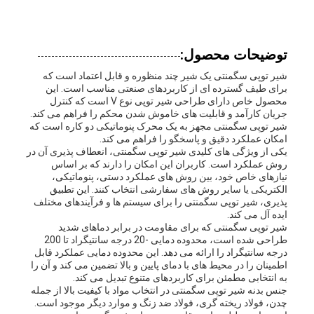
نقل
قول
توضیحات محصول:
شیر توپی سگمنتی یک شیر چند منظوره و قابل اعتماد است که
برای طیف گسترده ای از کاربردهای صنعتی مناسب است. این
نقشه
محصول خاص دارای طراحی شیر توپی نوع V است که کنترل
جریان کارآمد و قابلیت های خاموش شدن محکم را فراهم می کند.
سایت
شیر توپی سگمنتی مجهز به یک محرک پنوماتیکی دو کاره است که
امکان عملکرد دقیق و پاسخگو را فراهم می کند.
یکی از ویژگی های کلیدی شیر توپی سگمنتی، انعطاف پذیری آن در
روش عملکرد است. کاربران این امکان را دارند که بر اساس
PRIVACY
نیازهای خاص خود، بین روش های عملکرد دستی، پنوماتیکی،
الکتریکی یا سایر روش های سفارشی انتخاب کنند. این تطبیق
پذیری، شیر توپی سگمنتی را برای سیستم ها و فرآیندهای مختلف
POLICY
ایده آل می کند.
شیر توپی سگمنتی که برای مقاومت در برابر دماهای شدید
طراحی شده است، محدوده دمایی -20 درجه سانتیگراد تا 200
درجه سانتیگراد را ارائه می دهد. این محدوده دمایی عملکرد قابل
اطمینان را در محیط های با دمای پایین و بالا تضمین می کند و آن را
به انتخابی مطمئن برای کاربردهای متنوع تبدیل می کند.
جنس بدنه شیر توپی سگمنتی در انتخاب مواد با کیفیت بالا از جمله
چدن، فولاد ریخته گری، فولاد ضد زنگ و موارد دیگر موجود است.