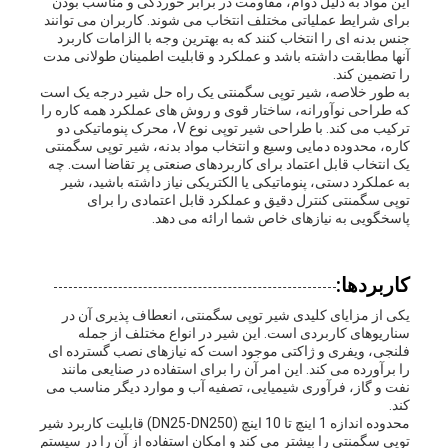
این مواد به دلیل دوام، مقاومت در برابر خوردگی و مناسب بودن
برای شرایط عملیاتی مختلف انتخاب می شوند. کاربران می توانند
جنس بدنه ای را انتخاب کنند که به بهترین وجه با الزامات کاربرد
آنها مطابقت داشته باشد و عملکرد و قابلیت اطمینان طولانی مدت
را تضمین کند.
به طور خلاصه، شیر توپی سگمنتی یک راه حل شیر درجه یک است
که طراحی نوآورانه، ساختار قوی و روش های عملکرد همه کاره را
ترکیب می کند. با طراحی شیر توپی نوع V، محرک پنوماتیکی دو
کاره، محدوده دمایی وسیع و انتخاب مواد بدنه، شیر توپی سگمنتی
یک انتخاب قابل اعتماد برای کاربردهای صنعتی پر تقاضا است. چه
به عملکرد دستی، پنوماتیکی یا الکتریکی نیاز داشته باشید، شیر
توپی سگمنتی کنترل دقیق و عملکرد قابل اعتمادی را برای
پاسخگویی به نیازهای خاص شما ارائه می دهد.
کاربردها:
یکی از مزایای کلیدی شیر توپی سگمنتی، انعطاف پذیری آن در
سناریوهای کاربردی است. این شیر در انواع مختلف از جمله
فلنجی، ویفری و ژاکتی موجود است که نیازهای نصب گسترده ای
را برآورده می کند. این امر آن را برای استفاده در صنایعی مانند
نفت و گاز، فرآوری شیمیایی، تصفیه آب و موارد دیگر مناسب می
کند.
محدوده اندازه 1 اینچ تا 10 اینچ (DN25-DN250) قابلیت کاربرد شیر
توپی سگمنتی را بیشتر می کند و امکان استفاده از آن را در سیستم