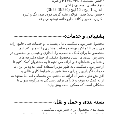
- جنس نشیمنگاه: PTFE، PPL و غیره
- نوع: فلنجی، ویفری، ژاکتی
- اندازه: 1 اینچ تا 10 اینچ (DN25-DN250)
- جنس بدنه: چدن، فولاد ریخته گری، فولاد ضد زنگ و غیره
- کاربرد: خمیر و کاغذ، داروخانه، نوشیدنی و غذا
پشتیبانی و خدمات:
محصول شیر توپی سگمنتی ما با پشتیبانی و خدمات فنی جامع ارائه
می شود تا عملکرد بهینه و رضایت مشتری را تضمین کند. تیم
متخصص ما برای کمک به نصب، راه اندازی و عیب یابی محصول در
دسترس است. ما اسناد محصول دقیقی از جمله دفترچه های
راهنما و راهنماهای فنی ارائه می دهیم تا به مشتریان کمک کنیم تا
از شیر توپی سگمنتی به طور موثر استفاده کنند. علاوه بر این، ما
خدمات نگهداری را برای حفظ شیر در شرایط کاری عالی و
افزایش طول عمر آن ارائه می دهیم. تیم پشتیبانی فنی ما متعهد به
ارائه کمک به موقع و کارآمد برای رسیدگی به هرگونه سوال یا
مشکلی است که ممکن است پیش بیاید.
بسته بندی و حمل و نقل:
بسته بندی محصول برای شیر توپی سگمنتی: