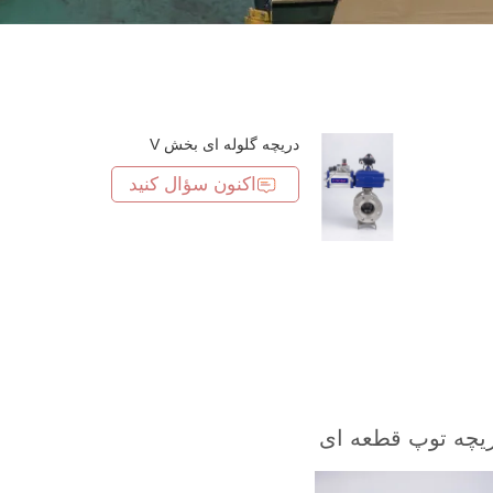
دریچه گلوله ای بخش V
اکنون سؤال کنید
یچه توپ قطعه ای