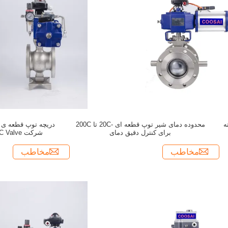
ه
محدوده دمای شیر توپ قطعه ای -20C تا 200C
دریچه توپ قطعه ی د
برای کنترل دقیق دمای
شرکت ABC Valve ساخته شده است
مخاطب
مخاطب