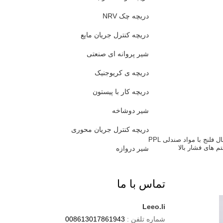
دریچه چک NRV
دریچه کنترل جریان مایع
شیر پروانه ای صنعتی
دریچه ی کریوجنیک
دریچه کار با پیستون
شیر دوشاخه
دریچه کنترل جریان محوری
دریچه توپ قطعه اتصال فلنج با مواد صندلی PPL
 های فشار بالا
شیر دروازه
تماس با ما
Leeo.li
شماره تلفن :
008613017861943