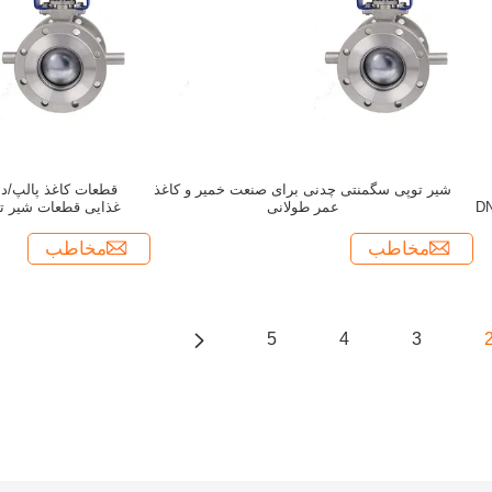
شیر توپی سگمنتی چدنی برای صنعت خمیر و کاغذ
قطعات کاغذ پالپ/د
 اینچ-10 اینچ DN25-
عمر طولانی
غذایی قطعات شیر توپ
مخاطب
مخاطب
5
4
3