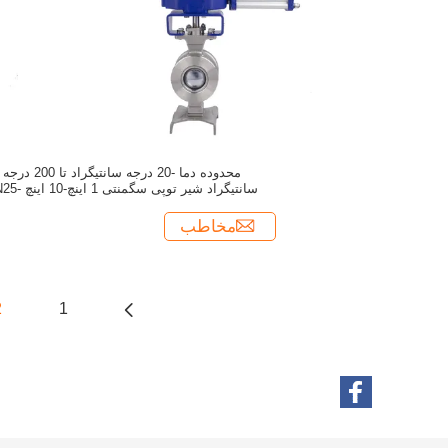
محدوده دما -20 درجه سانتیگراد تا 200 درجه
سانتیگراد شیر توپی سگمنتی 1
DN250 برای خمیر کاغذ/داروسازی/نوشیدنی و
مواد غذایی
مخاطب
2
1