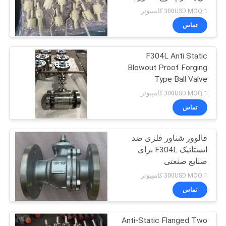
برچسب فولاد ضد زنگ
سایت
300USD MOQ:1 کامپیوتر
تماس
23
PRIVACY
دریچه گلوله ای ورودی
F304L Anti Static
POLICY
Blowout Proof Forging
بالا
Type Ball Valve
300USD MOQ:1 کامپیوتر
تماس
فالوور شناور فلزی ضد
16
ایستاتیک F304L برای
دو قفل و دریچه
صنایع صنعتی
300USD MOQ:1 کامپیوتر
خونریزی
تماس
Anti-Static Flanged Two