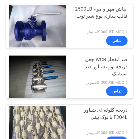
آبپاش مهر و موم 2500LB
15
قالب سازی نوع شیر توپ
دریچه چک NRV
300USD MOQ:1 کامپیوتر
تماس
ضد انفجار WCB جعل
دریچه توپ شناور ضد
استاتیک
13
300USD MOQ:1 کامپیوتر
دریچه کنترل جریان
تماس
مایع
دریچه گلوله ای شناور
F304L با نوک بینی
300USD MOQ:1 کامپیوتر