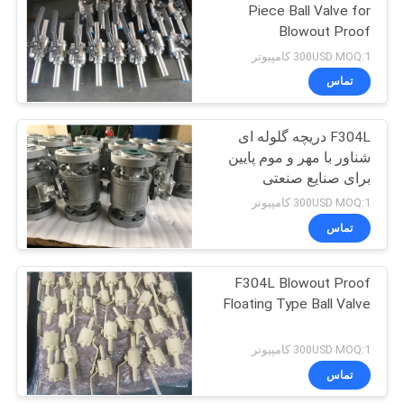
Piece Ball Valve for
Blowout Proof
39
300USD MOQ:1 کامپیوتر
تماس
دریچه توپ فلزی
F304L دریچه گلوله ای
شناور با مهر و موم پایین
برای صنایع صنعتی
300USD MOQ:1 کامپیوتر
تماس
11
F304L Blowout Proof
دریچه توقف گلوب
Floating Type Ball Valve
300USD MOQ:1 کامپیوتر
تماس