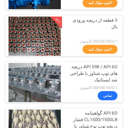
کیفیت
اکنون سؤال کنید
HOT
3 قطعه از دریچه ورودی
با
37
بال
ما
شیر توپی Trunnion
تماس
300USD MOQ:1 کامپیوتر
بگیرید
اکنون سؤال کنید
API 598 / API 6D دریچه
اخبار
های توپ شناور با طراحی
ضد ایستاتیک
34
درخواست
300USD MOQ:1 کامپیوتر
نقل
تماس
شیر توپی شناور
قول
API 6D گواهینامه
CL1500/1500LB فشار
نقشه
دریچه توپ نوع شناور با