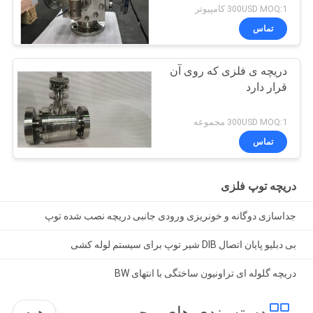
300USD MOQ:1 کامپیوتر
تماس
دریچه ی فلزی که روی آن
قرار دارد
300USD MOQ:1 مجموعه
تماس
دریچه توپ فلزی
جداسازی دوگانه و خونریزی ورودی جانبی دریچه نصب شده توپ
بی دبلیو پایان اتصال DIB شیر توپ برای سیستم لوله کشی
دریچه گلوله ای تراونیون ساختگی با انتهای BW
دسته بندی های محبوب
همه