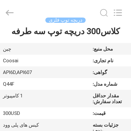
2026
COOSAI
valve
group.
All
دریچه توپ فلزی
Rights
Reserved.
کلاس300 دریچه توپ سه طرفه
خونه
محصولات
محل منبع:
چین
نام تجاری:
Coosai
درباره
گواهی:
API6D,API607
ما
شماره مدل:
Q44F
تور
مقدار حداقل
1 کامپیوتر
تعداد سفارش:
کارخانه
قیمت:
300USD
کنترل
جزئیات بسته
کیس های پلی وود
بندی: