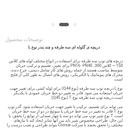
سایت
PRIVACY
POLICY
توضیحات محصول
دریچه ی گلوله ای سه طرفه و چند بندر نوع L
دریچه های توپ سه طرفه برای استفاده در انواع مختلف لوله های کلاس
150 ~ کلاس 300، PN16- PN40 برای تغییر، تقسیم و ترکیب جریان
متوسط مناسب هستند.از جمله روش های کار شامل دستی، چرخ دنده،
محرک های پنوماتیک یا الکتریکی، روش های اتصال به طور کلی از فلنج
است.
نوع L دریچه توپ سه طرفه (نوع Q44) برای لوله کشی برای تغییر جهت
جریان استفاده می شود. قادر به تغییر دو خط جریان عمودی با یکدیگر
است.دریچه توپ سه طرفه نوع T (نوع Q45).
می تواند برای تقسیم، ترکیب یا تغییر جهت جریان استفاده شود. گذر توپ
نوع T قادر به تغییر در سه خط جریان یا سوئیچ در دو از سه خط جریان
است.T نوع شیر توپ می تواند دو سه یا چهار صندلی از توابع را تحقق، با
این حال، طراحی مخصوص شیر باید بین آنها تمایز ایجاد کند تا نیازهای
مختلف را تحقق بخشد تا شرکت Coosai بتواند طراحی و نصب درست را