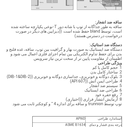
ساقه ضد انفجار:
ساقه به طور جداگانه از توپ با شانه دور T-نوعی یکپارچه ساخته شده
است، توسط bland حفظ شده است. ((دیزایین های دیگر در صورت
درخواست در دسترس هستند)
دستگاه ضد استاتیک:
دستگاه ضد ایستاتیک به صورت بهار و گرافیت بین توپ، ساقه، غده فلنج و
بدن برای حفظ تداوم الکتریکی بین تمام اجزای فلزی اعمال می شود.و
اطمینان از مقاومت پایین تر از سخت ترین نیاز سرویس.
ویژگی طراحی
1: حجم کامل یا کم
2: ساختار کامل بدن
3: بلوک دوگانه و خونریزی، جداسازی دوگانه و خونریزی ((DIB-1&DIB-2)
4: طراحی ایمن آتش ((API 607)
5: سیستم ضد انفجار
6: طراحی ضد ایستاتیک
7: رفع حفره خود
8: آزمایش انتشار فراری ((اختیاری)
توپ توسط trunnion و ساقه برای اندازه 4 ′′ و کوچکتر ثابت می شود.
استاندارد طراحی
API6D
درجه بندی فشار و دمای
ASME B1634