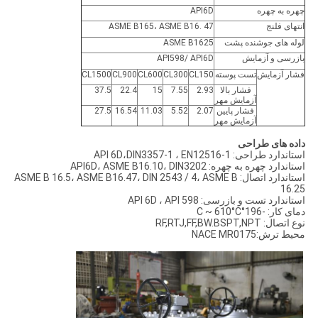
چهره به چهره
API6D
انتهای فلنج
ASME B165، ASME B16. 47
لوله های جوشنده پشت
ASME B1625
بازرسی و آزمایش
API598/ API6D
فشار آزمایش
تست پوسته
CL150
CL300
CL600
CL900
CL1500
فشار بالا
2.93
7.55
15
22.4
37.5
آزمایش مهر
فشار پایین
2.07
5.52
11.03
16.54
27.5
آزمایش مهر
داده های طراحی
استاندارد طراحی: API 6D،DIN3357-1 ، EN12516-1
استاندارد چهره به چهره: API6D، ASME B16.10، DIN3202
استاندارد اتصال: ASME B 16.5، ASME B16.47، DIN 2543 / 4، ASME B
16.25
استاندارد تست و بازرسی: API 6D ، API 598
دمای کار: -196°C ~ 610°C
نوع اتصال: RF,RTJ,FF,BW.BSPT,NPT
محیط ترش:NACE MR0175