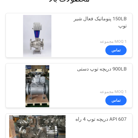
150LB پنوماتیک فعال شیر
توپ
MOQ:1 مجموعه
تماس
900LB دریچه توپ دستی
MOQ:1 مجموعه
تماس
API 607 دریچه توپ 4 راه