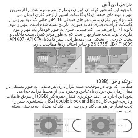
طراحی امن آتش
با وجود این که شیر کوله ای کوزای دو طرح مهر و موم شده را از طریق
مهر و موم های حلقه ای O و گاسکت اسپیرال زخم فلزی اعمال می
کند.مواد غیر فلزی مانند مهر های صندلی PTFEدر حالی که لایه بیرونی از
گاسکت گرافیت فلزی که به صورت مارپیچ بسته شده است، مهر و موم
ثانویه ای را فراهم می کند.صندلی فلزی به طور خودکار یک مهر و موم
فلزی با توپ تحت فشار بهار است که به طور موثر کنترل نشت داخلی و
نشت خارجی را تشکیل می دهدطراحی شیر کاملا با API 607، API 6FA،
BS 6755، JB / T 6899 و سایر استانداردها مطابقت دارد.
دو تکه و خون (DBB)
هنگامی که توپ در موقعیت بسته قرار دارد، هر صندلی به طور مستقل در
همان زمان بین جریان بالا/پایین و حفره بدن از محیط فرآیند جدا می
شود.این اجازه می دهد خونریزی فشار حفره گیر (DBB) از طریق فاضلاب
و دریچه تهویه. کار double block and bleed امکان شستشوی شیر را
تحت فشار فراهم می کند و بررسی می کند که صندلی به درستی بسته
شده است.