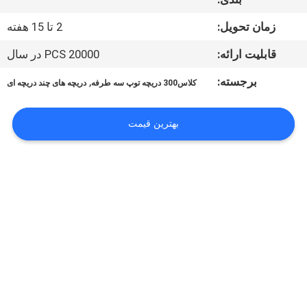
کیفیت
زمان تحویل:
2 تا 15 هفته
با
قابلیت ارائه:
20000 PCS در سال
ما
برجسته:
,
کلاس300 دریچه توپ سه طرفه
دریچه های چند دریچه ای
تماس
بگیرید
بهترین قیمت
اخبار
درخواست
نقل
قول
نقشه