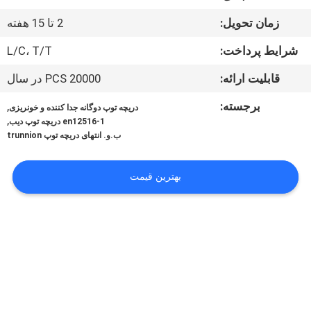
کیفیت
زمان تحویل:
2 تا 15 هفته
با
شرایط پرداخت:
L/C، T/T
ما
قابلیت ارائه:
20000 PCS در سال
تماس
برجسته:
,
دریچه توپ دوگانه جدا کننده و خونریزی
,
بگیرید
en12516-1 دریچه توپ دیب
ب.و. انتهای دریچه توپ trunnion
اخبار
بهترین قیمت
درخواست
نقل
قول
نقشه