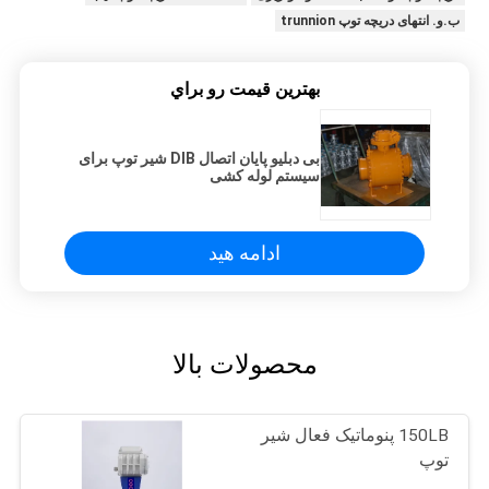
ب.و. انتهای دریچه توپ trunnion
بهترين قيمت رو براي
بی دبلیو پایان اتصال DIB شیر توپ برای
سیستم لوله کشی
ادامه هید
محصولات بالا
150LB پنوماتیک فعال شیر
توپ