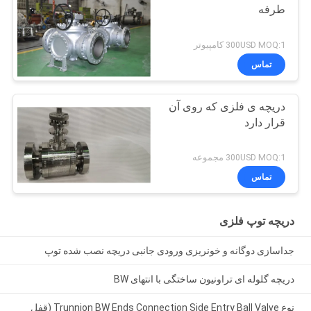
طرفه
300USD MOQ:1 کامپیوتر
تماس
دریچه ی فلزی که روی آن
قرار دارد
300USD MOQ:1 مجموعه
تماس
دریچه توپ فلزی
جداسازی دوگانه و خونریزی ورودی جانبی دریچه نصب شده توپ
دریچه گلوله ای تراونیون ساختگی با انتهای BW
نوع Trunnion BW Ends Connection Side Entry Ball Valve (قفل