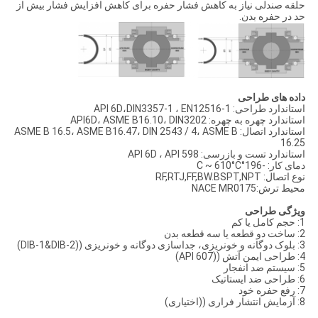
حلقه صندلی نیاز به کاهش فشار حفره برای کاهش افزایش فشار بیش از
حد در حفره بدن.
داده های طراحی
استاندارد طراحی: API 6D،DIN3357-1 ، EN12516-1
استاندارد چهره به چهره: API6D، ASME B16.10، DIN3202
استاندارد اتصال: ASME B 16.5، ASME B16.47، DIN 2543 / 4، ASME B
16.25
استاندارد تست و بازرسی: API 6D ، API 598
دمای کار: -196°C ~ 610°C
نوع اتصال: RF,RTJ,FF,BW.BSPT,NPT
محیط ترش:NACE MR0175
ویژگی طراحی
1: حجم کامل یا کم
2: ساخت دو قطعه یا سه قطعه بدن
3: بلوک دوگانه و خونریزی، جداسازی دوگانه و خونریزی ((DIB-1&DIB-2)
4: طراحی ایمن آتش ((API 607)
5: سیستم ضد انفجار
6: طراحی ضد ایستاتیک
7: رفع حفره خود
8: آزمایش انتشار فراری ((اختیاری)