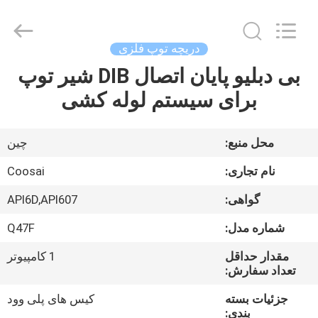
2026
COOSAI
valve
group.
All
دریچه توپ فلزی
Rights
Reserved.
بی دبلیو پایان اتصال DIB شیر توپ
خونه
برای سیستم لوله کشی
محصولات
محل منبع:
چین
درباره
نام تجاری:
Coosai
ما
گواهی:
API6D,API607
شماره مدل:
Q47F
تور
کارخانه
مقدار حداقل
1 کامپیوتر
تعداد سفارش:
جزئیات بسته
کیس های پلی وود
کنترل
بندی: