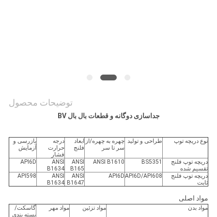
سایت
PRIVACY
POLICY
توضیحات محصول
جداسازی دوگانه و قطعات بال بال BV
نوع دریچه توپ
طراحی و تولید
چهره به چهره/از
ابعاد
درجه
بازرسی و
سر تا سر
فلنج
حرارت
آزمایش
فشار
دریچه توپ فلنج
BS5351
ANSI B1610
ANSI
ANSI
API6D
تقسیم شده
B165
B1634
دریچه توپ فلنج
API6D/API608
API6D
ANSI
ANSI
API598
ثابت
B1647
B1634
مواد اصلی
مواد بدن
مواد تزئین
مواد مهر
گاسکت/
بسته بندی