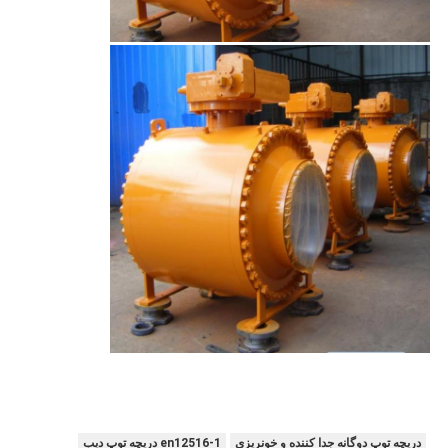
دریچه توپ دوگانه جدا کننده و خونریزی
en12516-1 دریچه توپ دیب