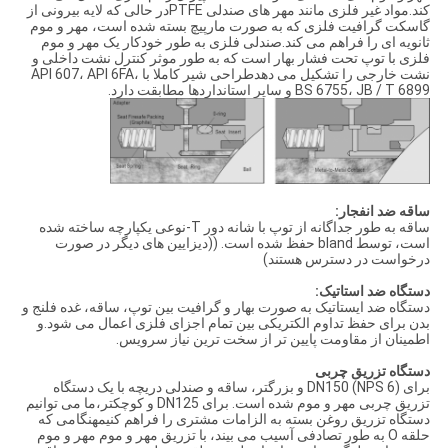
کند.مواد غیر فلزی مانند مهر های صندلی PTFEدر حالی که لایه بیرونی از
گاسکت گرافیت فلزی که به صورت مارپیچ بسته شده است، مهر و موم
ثانویه ای را فراهم می کند.صندلی فلزی به طور خودکار یک مهر و موم
فلزی با توپ تحت فشار بهار است که به طور موثر کنترل نشت داخلی و
نشت خارجی را تشکیل می دهدطراحی شیر کاملا با API 607، API 6FA،
BS 6755، JB / T 6899 و سایر استانداردها مطابقت دارد.
ساقه ضد انفجار:
ساقه به طور جداگانه از توپ با شانه دور T-نوعی یکپارچه ساخته شده
است، توسط bland حفظ شده است. ((دیزایین های دیگر در صورت
درخواست در دسترس هستند)
دستگاه ضد استاتیک:
دستگاه ضد ایستاتیک به صورت بهار و گرافیت بین توپ، ساقه، غده فلنج و
بدن برای حفظ تداوم الکتریکی بین تمام اجزای فلزی اعمال می شود.و
اطمینان از مقاومت پایین تر از سخت ترین نیاز سرویس.
دستگاه تزریق چربی
برای DN150 (NPS 6) و بزرگتر، ساقه و صندلی دریچه با یک دستگاه
تزریق چربی مهر و موم شده است. برای DN125 و کوچکتر،ما می توانیم
دستگاه تزریق روغن بسته به الزامات مشتری را فراهم کنیمهنگامی که
حلقه O به طور تصادفی آسیب می بیند، با تزریق مهر و موم مهر و موم