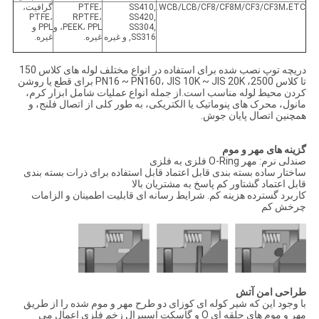
WCB/LCB/CF8/CF8M/CF3/CF3M،ETC.
SS410,
PTFE،
گرافیت،
PTFE،
RPTFE،
SS420,
SS304,
PEEK، PPL، و
PPL و
SS316, و غیره
غیره.
غیره.
دریچه توپ نصب شده برای استفاده در انواع مختلف لوله های کلاس 150
تا کلاس 2500، PN16 ~ PN160، JIS 10K ~ JIS 20K برای قطع یا روشن
کردن محیط لوله مناسب است.از جمله انواع عملیات شامل ابزار کرم،
مانول، محرک های پنوماتیک یا الکتریکی، به طور کلی از اتصال فلنج، و
همچنین اتصال پایان جوش.
گزینه های مهر و موم
صندلی نرم: مهر O-Ring فلزی به فلزی
ساختار ساده بسته بندی قابل اعتماد قابل استفاده برای ذرات بسته بندی
قابل اعتماد گشتاور کم پاسخ به مشتریان بالا
کاربرد گسترده هزینه کم. شرایط رسانه ای قابلیت اطمینان و الزامات
چرخش کم
طراحی امن آتش
با وجود این که شیر کوله ای کوزای دو طرح مهر و موم شده را از طریق
مهر و موم های حلقه ای O و گاسکت اسپیرال زخم فلزی اعمال می