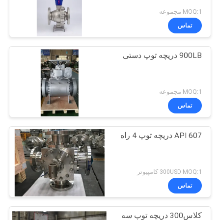
MOQ:1 مجموعه
تماس
900LB دریچه توپ دستی
MOQ:1 مجموعه
تماس
API 607 دریچه توپ 4 راه
300USD MOQ:1 کامپیوتر
تماس
کلاس300 دریچه توپ سه