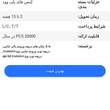
جزئیات بسته
کیس های پلی وود
کیفیت
بندی:
زمان تحویل:
2 تا 15 هفته
با
ما
شرایط پرداخت:
L/C، T/T
تماس
قابلیت ارائه:
20000 PCS در سال
بگیرید
برجسته:
,
b.w. پایان های دریچه ورودی بالی جانبی
,
دریچه توپ ورودی جانبی نوع trunnion
دریچه توپ نوع api 6d trunnion
اخبار
بهترین قیمت
درخواست
نقل
قول
نقشه