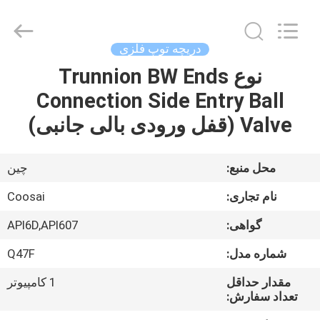
2026
COOSAI
valve
group.
All
دریچه توپ فلزی
Rights
Reserved.
نوع Trunnion BW Ends
خونه
Connection Side Entry Ball
محصولات
Valve (قفل ورودی بالی جانبی)
درباره
محل منبع:
چین
ما
نام تجاری:
Coosai
گواهی:
API6D,API607
تور
شماره مدل:
Q47F
کارخانه
مقدار حداقل
1 کامپیوتر
تعداد سفارش:
کنترل