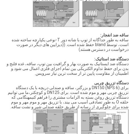
ساقه ضد انفجار:
ساقه به طور جداگانه از توپ با شانه دور T-نوعی یکپارچه ساخته شده
است، توسط bland حفظ شده است. ((دیزایین های دیگر در صورت
درخواست در دسترس هستند)
دستگاه ضد استاتیک:
دستگاه ضد ایستاتیک به صورت بهار و گرافیت بین توپ، ساقه، غده فلنج و
بدن برای حفظ تداوم الکتریکی بین تمام اجزای فلزی اعمال می شود.و
اطمینان از مقاومت پایین تر از سخت ترین نیاز سرویس.
دستگاه تزریق چربی
برای DN150 (NPS 6) و بزرگتر، ساقه و صندلی دریچه با یک دستگاه
تزریق چربی مهر و موم شده است. برای DN125 و کوچکتر،ما می توانیم
دستگاه تزریق روغن بسته به الزامات مشتری را فراهم کنیمهنگامی که
حلقه O به طور تصادفی آسیب می بیند، با تزریق مهر و موم مهر و موم
شده برای جلوگیری از رسانه از طریق حلقه صندلی شیر و نشت ساقه.