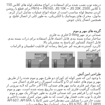
دریچه توپ نصب شده برای استفاده در انواع مختلف لوله های کلاس 150
تا کلاس 2500، PN16 ~ PN160، JIS 10K ~ JIS 20K برای قطع یا روشن
کردن محیط لوله مناسب است.از جمله انواع عملیات شامل ابزار کرم،
مانول، محرک های پنوماتیک یا الکتریکی، به طور کلی از اتصال فلنج، و
همچنین اتصال پایان جوش.
گزینه های مهر و موم
صندلی نرم: مهر O-Ring فلزی به فلزی
ساختار ساده بسته بندی قابل اعتماد قابل استفاده برای ذرات بسته بندی
قابل اعتماد گشتاور کم پاسخ به مشتریان بالا
کاربرد گسترده هزینه کم. شرایط رسانه ای قابلیت اطمینان و الزامات
چرخش کم
طراحی امن آتش
با وجود این که شیر کوله ای کوزای دو طرح مهر و موم شده را از طریق
مهر و موم های حلقه ای O و گاسکت اسپیرال زخم فلزی اعمال می
کند.مواد غیر فلزی مانند مهر های صندلی PTFEدر حالی که لایه بیرونی از
گاسکت گرافیت فلزی که به صورت مارپیچ بسته شده است، مهر و موم
ثانویه ای را فراهم می کند.صندلی فلزی به طور خودکار یک مهر و موم
فلزی با توپ تحت فشار بهار است که به طور موثر کنترل نشت داخلی و
نشت خارجی را تشکیل می دهدطراحی شیر کاملا با API 607، API 6FA،
BS 6755، JB / T 6899 و سایر استانداردها مطابقت دارد.