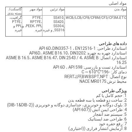
مواد اصلی
مواد بدن
مواد تزئین
مواد مهر
گاسکت/
بسته بندی
WCB/LCB/CF8/CF8M/CF3/CF3M،ETC.
SS410,
PTFE،
گرافیت،
PTFE،
RPTFE،
SS420,
SS304,
PEEK، PPL، و
PPL و
SS316, و غیره
غیره.
غیره.
داده های طراحی
استاندارد طراحی: API 6D،DIN3357-1 ، EN12516-1
استاندارد چهره به چهره: API6D، ASME B16.10، DIN3202
استاندارد اتصال: ASME B 16.5، ASME B16.47، DIN 2543 / 4، ASME B
16.25
استاندارد تست و بازرسی: API 6D ، API 598
دمای کار: -196°C ~ 610°C
نوع اتصال: RF,RTJ,FF,BW.BSPT,NPT
محیط ترش:NACE MR0175
ویژگی طراحی
1: حجم کامل یا کم
2: ساخت دو قطعه یا سه قطعه بدن
3: بلوک دوگانه و خونریزی، جداسازی دوگانه و خونریزی ((DIB-1&DIB-2)
4: طراحی ایمن آتش ((API 607)
5: سیستم ضد انفجار
6: طراحی ضد ایستاتیک
7: رفع حفره خود
8: آزمایش انتشار فراری ((اختیاری)