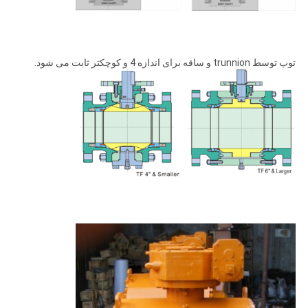
توپ توسط trunnion و ساقه برای اندازه 4 و کوچکتر ثابت می شود.