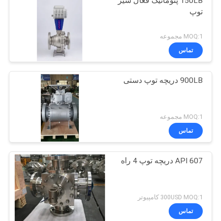
150LB پنوماتیک فعال شیر
توپ
MOQ:1 مجموعه
تماس
900LB دریچه توپ دستی
MOQ:1 مجموعه
تماس
API 607 دریچه توپ 4 راه
300USD MOQ:1 کامپیوتر
تماس