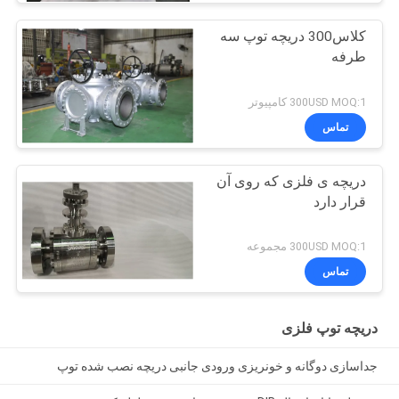
کلاس300 دریچه توپ سه
طرفه
300USD MOQ:1 کامپیوتر
تماس
دریچه ی فلزی که روی آن
قرار دارد
300USD MOQ:1 مجموعه
تماس
دریچه توپ فلزی
جداسازی دوگانه و خونریزی ورودی جانبی دریچه نصب شده توپ