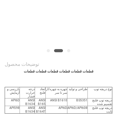
سایت
PRIVACY
POLICY
توضیحات محصول
قطعات قطعات قطعات قطعات قطعات قطعات
نوع دریچه توپ
طراحی و تولید
چهره به چهره/از
ابعاد
درجه
بازرسی و
سر تا سر
فلنج
حرارت
آزمایش
فشار
دریچه توپ فلنج
BS5351
ANSI B1610
ANSI
ANSI
API6D
تقسیم شده
B165
B1634
دریچه توپ فلنج
API6D/API608
API6D
ANSI
ANSI
API598
ثابت
B1647
B1634